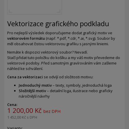
Vektorizace grafického podkladu
Pro nejlepší výsledek doporučujeme dodat grafický motiv ve
vektorovém formátu
(např. *.pdf, *.cdr, *.ai, *.svg). Soubor by
měl obsahovat čistou vektorovou grafiku s jasnými liniemi.
Nemáte k dispozici vektorový soubor? Nevadí.
Stačí přidat tuto položku do košíku a my váš motiv převedeme do
vektorové podoby. Před samotným gravírováním vám zašleme
náhled ke schválení.
Cena za vektorizaci
se odvíjí od složitosti motivu:
Jednoduchý motiv
– texty, symboly, jednoduchá loga
Složitější motiv
– detailní loga, ilustrace nebo graficky
náročnější návrhy
Cena:
1 200,00 Kč
bez DPH
1 452,00 Kč
s DPH
Varianty: