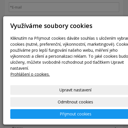
Využíváme soubory cookies
Nová registrace
|
Zapomenuté heslo?
Kliknutím na Přijmout cookies dáváte souhlas s uložením vybr
Přihlásit se
cookies (nutné, preferenční, výkonnostní, marketingové). Cooki
používáme pro lepší fungování našeho webu, měření jeho
výkonnosti a cílení a personalizaci reklam. To jaké cookies bud
uloženy, můžete svobodně rozhodnout pod tlačítkem Upravit
E-shop
nastavení.
Prohlášení o cookies.
Nerezové sudy DIN KEG
7
Nerezové sudy SLIM KEG
9
Upravit nastavení
IMEXA PARTY KEG
5
Odmítnout cookies
Velkoobjemové nerezové sudy
3
Přijmout cookies
Nářadí a doplňky
8