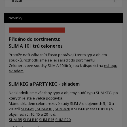
Bazar
1
Novinky
Přidáno do sortimentu:
SLIM A 10 litrů celonerez
Protože naši zákazníci často poptávají i tento typ a objem
soudků, rozhodli jsme se jej zařadit do sortimentu.
Celonerezové soudky SLIM A 10 litrů jsou k dispozici na
eshopu
skladem
.
SLIM KEG a PARTY KEG - skladem
Naskladnili jsme všechny typy a objemy sudů typu SLIM KEG, po
kterých je stále velká poptávka.
Máme skladem celonerezové sudy SLIM-A o objemech 5, 10 a
20 litrů
SLIM-A5
,
SLIM-A10
,
SLIM-A20
a SLIM-B (nerez+HPDE) o
objemech 5, 10, 15 a 20 litrů.
SLIM-B5
SLIM-B10
SLIM-B15
SLIM-B20