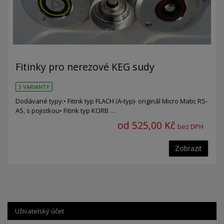
Fitinky pro nerezové KEG sudy
3 VARIANTY
Dodávané typy:• Fitink typ FLACH (A-typ)- originál Micro Matic RS-
AS, s pojistkou• Fitink typ KORB …
od 525,00 Kč
bez DPH
Zobrazit
Uživatelský účet