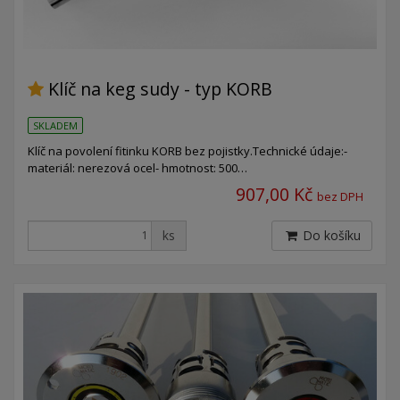
Klíč na keg sudy - typ KORB
SKLADEM
Klíč na povolení fitinku KORB bez pojistky.Technické údaje:-
materiál: nerezová ocel- hmotnost: 500…
907,00 Kč
bez DPH
ks
Do košíku