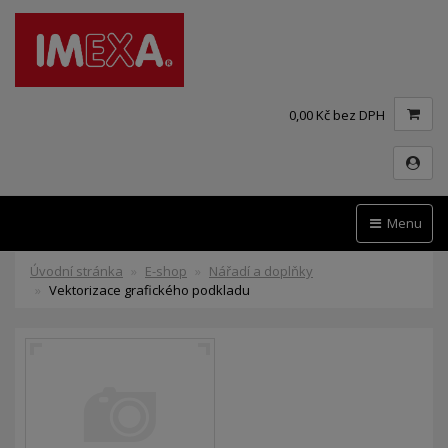
0,00 Kč bez DPH
Menu
Úvodní stránka
E-shop
Nářadí a doplňky
Vektorizace grafického podkladu