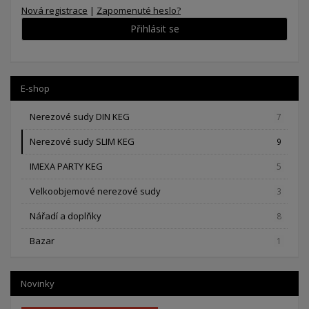
Nová registrace
|
Zapomenuté heslo?
Přihlásit se
E-shop
Nerezové sudy DIN KEG
7
Nerezové sudy SLIM KEG
9
IMEXA PARTY KEG
5
Velkoobjemové nerezové sudy
3
Nářadí a doplňky
8
Bazar
1
Novinky