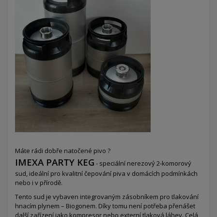
Máte rádi dobře natočené pivo ?
IMEXA PARTY KEG
- speciální nerezový 2-komorový
sud,
ideální pro kvalitní čepování piva v domácích podmínkách
nebo i v přírodě.
Tento sud je vybaven integrovaným zásobníkem pro tlakování
hnacím plynem – Biogonem. Díky tomu není potřeba přenášet
další zařízení jako kompresor nebo externí tlaková láhev. Celá