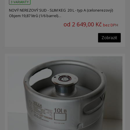
3 VARIANTY
NOVÝ NEREZOVÝ SUD - SLIM KEG 20 L - typ A (celonerezový)
Objem:19,87 litrů (1/6 barrel)…
od 2 649,00 Kč
bez DPH
Zobrazit