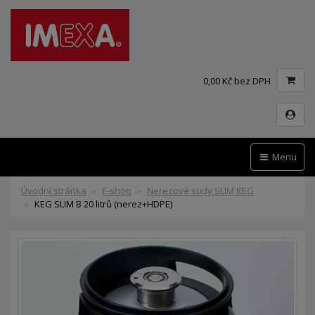
0,00 Kč bez DPH
Menu
Úvodní stránka
E-shop
Nerezové sudy SLIM KEG
KEG SLIM B 20 litrů (nerez+HDPE)