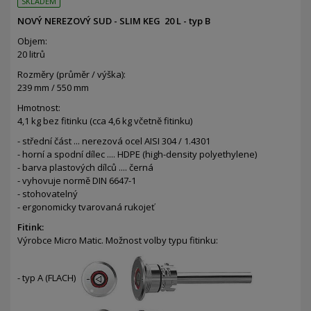
SKLADEM
NOVÝ NEREZOVÝ SUD - SLIM KEG 20 L - typ B
Objem:
20 litrů
Rozměry (průměr / výška):
239 mm / 550 mm
Hmotnost:
4,1 kg bez fitinku (cca
4,6
kg včetně fitinku)
- střední část ... nerezová ocel AISI 304 / 1.4301
- horní a spodní dílec ....
HDPE (high-density polyethylene)
- barva plastových dílců .... černá
- vyhovuje normě DIN 6647-1
- stohovatelný
- ergonomicky tvarovaná rukojeť
Fitink:
Výrobce Micro Matic. Možnost volby typu fitinku:
- typ A (FLACH)