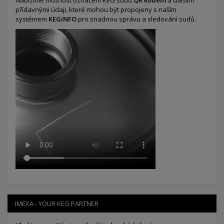
Nabízíme možnost označení KEG sudů
QR kódem
a dalšími
přídavnými údaji, které mohou být propojeny s naším
systémem
KEGiNFO
pro snadnou správu a sledování sudů.
IMEXA - YOUR KEG PARTNER