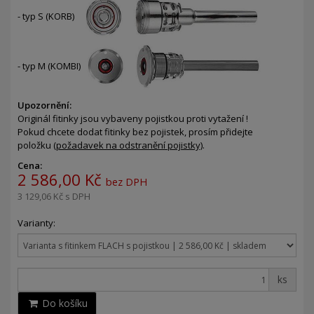
- typ S (KORB)
- typ M (KOMBI)
Upozornění:
Originál fitinky jsou vybaveny pojistkou proti vytažení !
Pokud chcete dodat fitinky bez pojistek, prosím přidejte
položku
(požadavek na odstranění pojistky)
.
Cena:
2 586,00 Kč
bez DPH
3 129,06 Kč
s DPH
Varianty:
ks
Do košíku