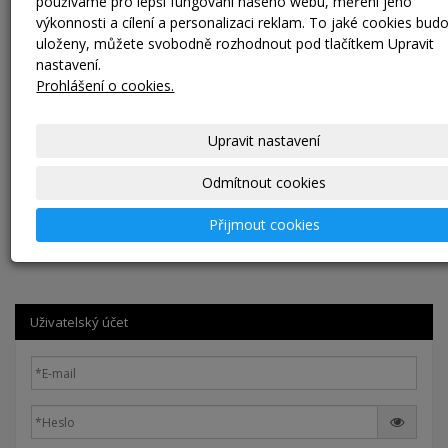
používáme pro lepší fungování našeho webu, měření jeho
výkonnosti a cílení a personalizaci reklam. To jaké cookies bud
KEG SLIM A 5 litrů (celonerezový)
uloženy, můžete svobodně rozhodnout pod tlačítkem Upravit
nastavení.
3 VARIANTY
Prohlášení o cookies.
NOVÝ NEREZOVÝ SUD - SLIM KEG 5 L - typ A (celonerezový)
Objem:5 litrů Rozměry (průměr / výška…
Upravit nastavení
od 2 335,00 Kč
bez DPH
Odmítnout cookies
Zobrazit
Přijmout cookies
Uživatelský účet