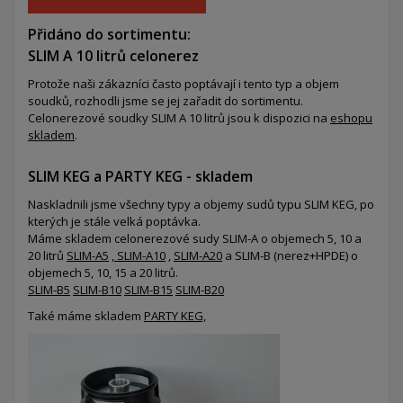
Přidáno do sortimentu:
SLIM A 10 litrů celonerez
Protože naši zákazníci často poptávají i tento typ a objem
soudků, rozhodli jsme se jej zařadit do sortimentu.
Celonerezové soudky SLIM A 10 litrů jsou k dispozici na
eshopu
skladem
.
SLIM KEG a PARTY KEG - skladem
Naskladnili jsme všechny typy a objemy sudů typu SLIM KEG, po
kterých je stále velká poptávka.
Máme skladem celonerezové sudy SLIM-A o objemech 5, 10 a
20 litrů
SLIM-A5
,
SLIM-A10
,
SLIM-A20
a SLIM-B (nerez+HPDE) o
objemech 5, 10, 15 a 20 litrů.
SLIM-B5
SLIM-B10
SLIM-B15
SLIM-B20
Také máme skladem
PARTY KEG,