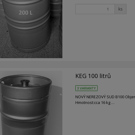
ks
KEG 100 litrů
3 VARIANTY
NOVÝ NEREZOVÝ SUD B100 Objem:1
Hmotnost:cca 16 kg …