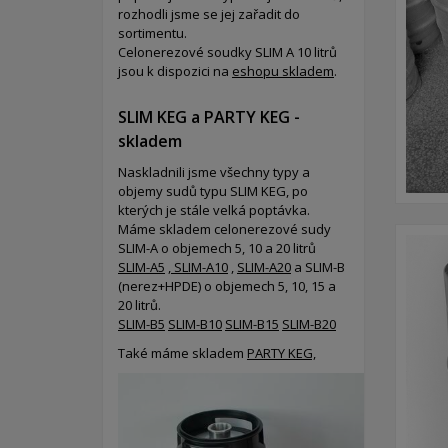
rozhodli jsme se jej zařadit do
sortimentu.
Celonerezové soudky SLIM A 10 litrů
jsou k dispozici na
eshopu skladem
.
SLIM KEG a PARTY KEG -
skladem
Naskladnili jsme všechny typy a
objemy sudů typu SLIM KEG, po
kterých je stále velká poptávka.
Máme skladem celonerezové sudy
SLIM-A o objemech 5, 10 a 20 litrů
SLIM-A5
,
SLIM-A10
,
SLIM-A20
a SLIM-B
(nerez+HPDE) o objemech 5, 10, 15 a
20 litrů.
SLIM-B5
SLIM-B10
SLIM-B15
SLIM-B20
Také máme skladem
PARTY KEG,