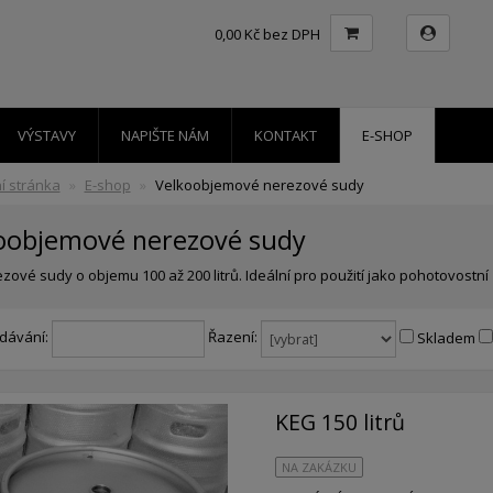
0,00 Kč bez DPH
VÝSTAVY
NAPIŠTE NÁM
KONTAKT
E-SHOP
í stránka
E-shop
Velkoobjemové nerezové sudy
oobjemové nerezové sudy
zové sudy o objemu 100 až 200 litrů. Ideální pro použití jako pohotovostní
dávání:
Řazení:
Skladem
KEG 150 litrů
NA ZAKÁZKU