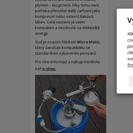
plynem – Biogonem. Díky tomu není
potřeba přenášet další zařízení jako
kompresor nebo externí tlaková
V
láhev. Celá sestava je velmi
kompaktní a nezávislá na elektrické
energii.
Kl
co
Sud je osazen fitinkem
Micro Matic
,
po
který zaručuje kompatibilitu se
cí
standardním vybavením pivovarů.
sv
Pro více informací a nákup navštivte
Pr
náš
e-shop.