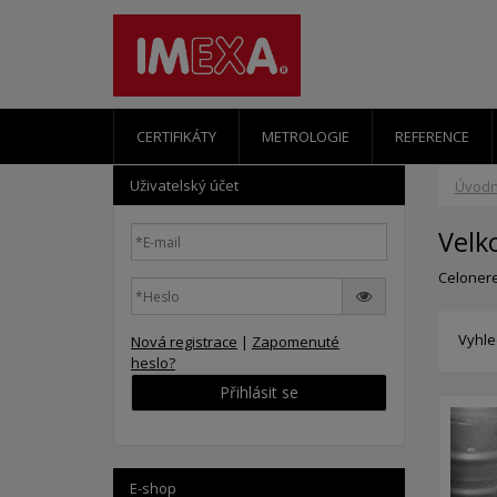
CERTIFIKÁTY
METROLOGIE
REFERENCE
Uživatelský účet
Úvodn
Velk
Celonere
Vyhle
Nová registrace
|
Zapomenuté
heslo?
Přihlásit se
E-shop