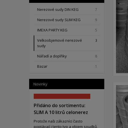
Nerezové sudy DIN KEG
7
Nerezové sudy SLIM KEG
9
IMEXA PARTY KEG
5
Velkoobjemové nerezové
3
sudy
Nářadí a doplňky
8
Bazar
1
Novinky
Přidáno do sortimentu:
SLIM A 10 litrů celonerez
Protože naši zákazníci často
poptávají i tento typ a objem soudků,