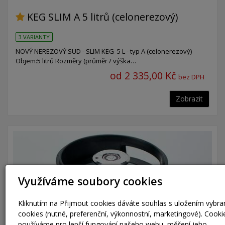
KEG SLIM A 5 litrů (celonerezový)
3 VARIANTY
NOVÝ NEREZOVÝ SUD - SLIM KEG 5 L - typ A (celonerezový)
Objem:5 litrů Rozměry (průměr / výška…
od 2 335,00 Kč
bez DPH
Zobrazit
Využíváme soubory cookies
Kliknutím na Přijmout cookies dáváte souhlas s uložením vybr
cookies (nutné, preferenční, výkonnostní, marketingové). Cooki
používáme pro lepší fungování našeho webu, měření jeho