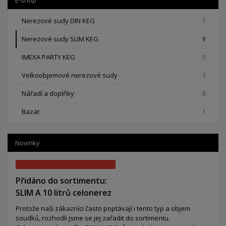
Nerezové sudy DIN KEG
7
Nerezové sudy SLIM KEG
9
IMEXA PARTY KEG
5
Velkoobjemové nerezové sudy
3
Nářadí a doplňky
8
Bazar
1
Novinky
Přidáno do sortimentu:
SLIM A 10 litrů celonerez
Protože naši zákazníci často poptávají i tento typ a objem
soudků, rozhodli jsme se jej zařadit do sortimentu.