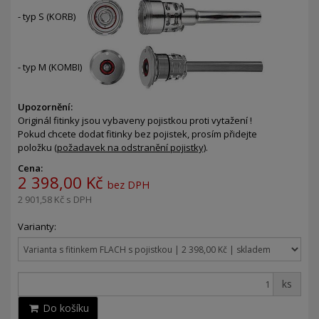
- typ S (KORB)
- typ M (KOMBI)
Upozornění:
Originál fitinky jsou vybaveny pojistkou proti vytažení !
Pokud chcete dodat fitinky bez pojistek, prosím přidejte
položku
(požadavek na odstranění pojistky)
.
Cena:
2 398,00 Kč
bez DPH
2 901,58 Kč
s DPH
Varianty:
ks
Do košíku