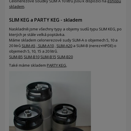
Celonerezové soudky SLIM A 10 litrů jsou k dispozici na
eshopu
skladem
.
SLIM KEG a PARTY KEG - skladem
Naskladnili jsme všechny typy a objemy sudů typu SLIM KEG, po
kterých je stále velká poptávka.
Máme skladem celonerezové sudy SLIM-A o objemech 5, 10 a
20 litrů
SLIM-A5
,
SLIM-A10
,
SLIM-A20
a SLIM-B (nerez+HPDE) o
objemech 5, 10, 15 a 20 litrů.
SLIM-B5
SLIM-B10
SLIM-B15
SLIM-B20
Také máme skladem
PARTY KEG,