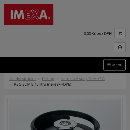
0,00 Kč bez DPH
Menu
Úvodní stránka
E-shop
Nerezové sudy SLIM KEG
KEG SLIM B 15 litrů (nerez+HDPE)