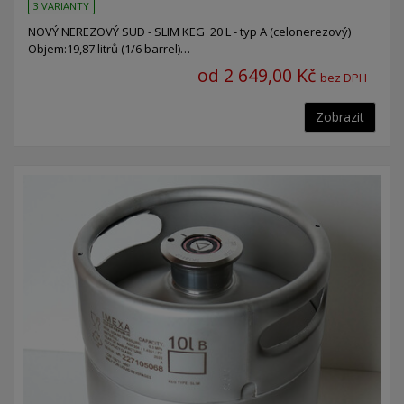
3 VARIANTY
NOVÝ NEREZOVÝ SUD - SLIM KEG 20 L - typ A (celonerezový)
Objem:19,87 litrů (1/6 barrel)…
od 2 649,00 Kč
bez DPH
Zobrazit