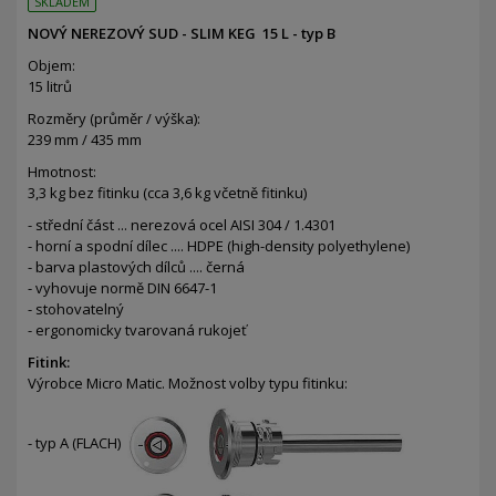
SKLADEM
NOVÝ NEREZOVÝ SUD - SLIM KEG 15 L - typ B
Objem:
15 litrů
Rozměry (průměr / výška):
239 mm / 435 mm
Hmotnost:
3,3 kg bez fitinku (cca
3,6
kg včetně fitinku)
- střední část ... nerezová ocel AISI 304 / 1.4301
- horní a spodní dílec ....
HDPE (high-density polyethylene)
- barva plastových dílců .... černá
- vyhovuje normě DIN 6647-1
- stohovatelný
- ergonomicky tvarovaná rukojeť
Fitink:
Výrobce Micro Matic. Možnost volby typu fitinku:
- typ A (FLACH)