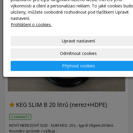
výkonnosti a cílení a personalizaci reklam. To jaké cookies bud
uloženy, můžete svobodně rozhodnout pod tlačítkem Upravit
nastavení.
Prohlášení o cookies.
Upravit nastavení
Odmítnout cookies
Přijmout cookies
KEG SLIM B 20 litrů (nerez+HDPE)
3 VARIANTY
NOVÝ NEREZOVÝ SUD - SLIM KEG 20 L - typ B Objem:20 litrů
Rozměry (průměr / výška)…