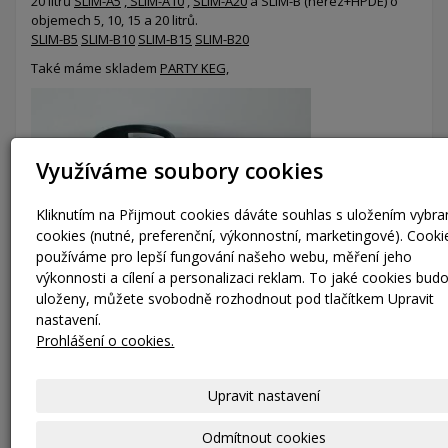
20 litrů
SLIM-A5
,
SLIM-A10
,
SLIM-A20
a SLIM-B (nerez+HPDE) o
objemech 5, 10, 15 a 20 litrů.
SLIM-B5
SLIM-B10
SLIM-B15
SLIM-B20
Také máme skladem
PARTY KEG,
Využíváme soubory cookies
Kliknutím na Přijmout cookies dáváte souhlas s uložením vybr
cookies (nutné, preferenční, výkonnostní, marketingové). Cooki
používáme pro lepší fungování našeho webu, měření jeho
výkonnosti a cílení a personalizaci reklam. To jaké cookies bud
uloženy, můžete svobodně rozhodnout pod tlačítkem Upravit
nastavení.
Prohlášení o cookies.
Upravit nastavení
Odmítnout cookies