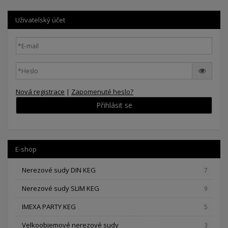
Uživatelský účet
Nová registrace
|
Zapomenuté heslo?
Přihlásit se
E-shop
Nerezové sudy DIN KEG
7
Nerezové sudy SLIM KEG
9
IMEXA PARTY KEG
5
Velkoobjemové nerezové sudy
3