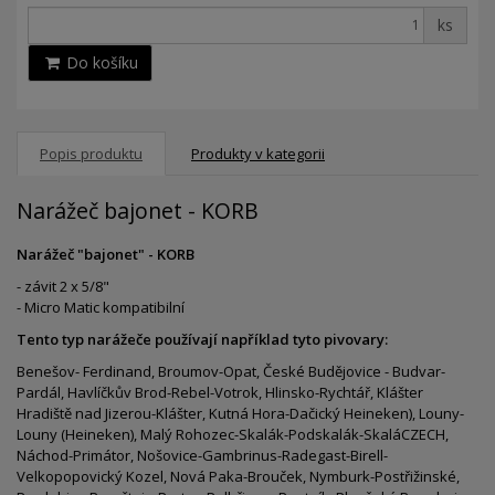
ks
Do košíku
Popis produktu
Produkty v kategorii
Narážeč bajonet - KORB
Narážeč "bajonet" - KORB
- závit 2 x 5/8"
- Micro Matic kompatibilní
Tento typ narážeče používají například tyto pivovary:
Benešov- Ferdinand, Broumov-Opat, České Budějovice - Budvar-
Pardál, Havlíčkův Brod-Rebel-Votrok, Hlinsko-Rychtář, Klášter
Hradiště nad Jizerou-Klášter, Kutná Hora-Dačický Heineken), Louny-
Louny (Heineken), Malý Rohozec-Skalák-Podskalák-SkaláCZECH,
Náchod-Primátor, Nošovice-Gambrinus-Radegast-Birell-
Velkopopovický Kozel, Nová Paka-Brouček, Nymburk-Postřižinské,