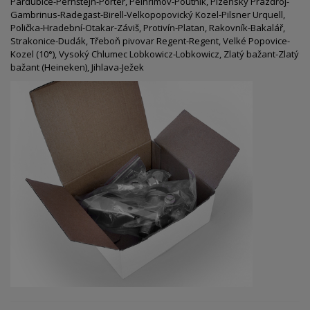
Pardubice-Pernštejn-Porter, Pelhřimov-Poutník, Plzeňský Prazdroj-
Gambrinus-Radegast-Birell-Velkopopovický Kozel-Pilsner Urquell,
Polička-Hradební-Otakar-Záviš, Protivín-Platan, Rakovník-Bakalář,
Strakonice-Dudák, Třeboň pivovar Regent-Regent, Velké Popovice-
Kozel (10°), Vysoký Chlumec Lobkowicz-Lobkowicz, Zlatý bažant-Zlatý
bažant (Heineken), Jihlava-Ježek