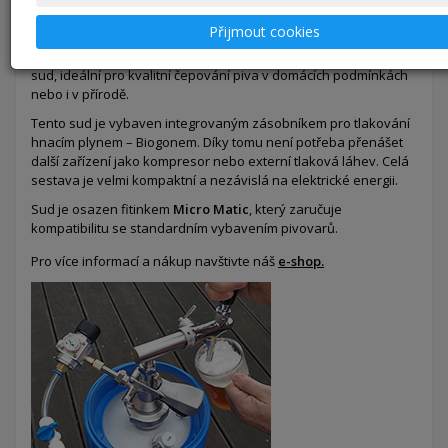
Máte rádi dobře natočené pivo ?
Přijmout cookies
IMEXA PARTY KEG
- speciální nerezový 2-komorový
sud,
ideální pro kvalitní čepování piva v domácích podmínkách
nebo i v přírodě.
Tento sud je vybaven integrovaným zásobníkem pro tlakování
hnacím plynem – Biogonem. Díky tomu není potřeba přenášet
další zařízení jako kompresor nebo externí tlaková láhev. Celá
sestava je velmi kompaktní a nezávislá na elektrické energii.
Sud je osazen fitinkem
Micro Matic
, který zaručuje
kompatibilitu se standardním vybavením pivovarů.
Pro více informací a nákup navštivte náš
e-shop.