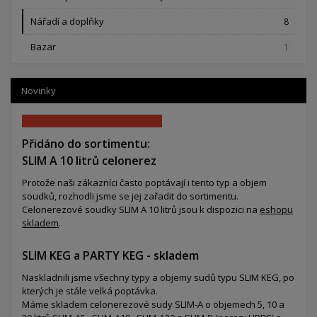
Nářadí a doplňky
8
Bazar
1
Novinky
Přidáno do sortimentu:
SLIM A 10 litrů celonerez
Protože naši zákazníci často poptávají i tento typ a objem
soudků, rozhodli jsme se jej zařadit do sortimentu.
Celonerezové soudky SLIM A 10 litrů jsou k dispozici na
eshopu
skladem
.
SLIM KEG a PARTY KEG - skladem
Naskladnili jsme všechny typy a objemy sudů typu SLIM KEG, po
kterých je stále velká poptávka.
Máme skladem celonerezové sudy SLIM-A o objemech 5, 10 a