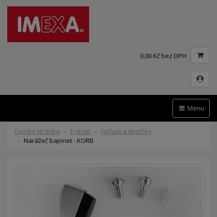
0,00 Kč bez DPH
Menu
Úvodní stránka
E-shop
Nářadí a doplňky
Narážeč bajonet - KORB