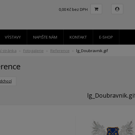
0,00 Kč bez DPH
VÝSTAVY
NAPIŠTE NÁM
KONTAKT
E-SHOP
í stránka
Fotogalerie
Reference
lg_Doubravnik.gif
erence
dchozí
lg_Doubravnik.gi