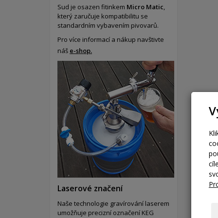
Sud je osazen fitinkem
Micro Matic
,
který zaručuje kompatibilitu se
standardním vybavením pivovarů.
Pro více informací a nákup navštivte
náš
e-shop.
V
Kl
co
po
cí
sv
Pr
Laserové značení
Naše technologie gravírování laserem
umožňuje precizní označení KEG