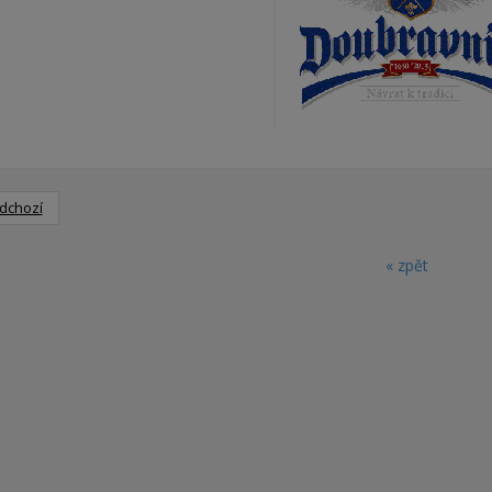
dchozí
« zpět