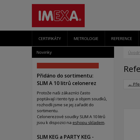
CERTIFIKÁTY
METROLOGIE
REFERENCE
Novinky
Úvodn
Ref
Přidáno do sortimentu:
SLIM A 10 litrů celonerez
← Pře
Protože naši zákazníci často
poptávají i tento typ a objem soudků,
rozhodli jsme se jej zařadit do
sortimentu.
Celonerezové soudky SLIM A 10 litrů
jsou k dispozici na
eshopu skladem
.
SLIM KEG a PARTY KEG -