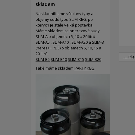
skladem
Naskladnili jsme všechny typy a
objemy sudů typu SLIM KEG, po
kterých je stále velká poptávka.
Máme skladem celonerezové sudy
SLIM-A o objemech 5, 10 a 20 litrů
SLIM-A5
,
SLIM-A10
,
SLIM-A20
a SLIM-B
(nerez+HPDE) o objemech 5, 10, 15 a
20 litrů.
← Pře
SLIM-B5
SLIM-B10
SLIM-B15
SLIM-B20
Také máme skladem
PARTY KEG,