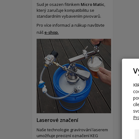
Sud je osazen fitinkem
Micro Matic
,
který zaručuje kompatibilitu se
standardním vybavením pivovarů.
Pro více informací a nákup navštivte
náš
e-shop.
V
Kl
co
po
cí
sv
Pr
Laserové značení
Naše technologie gravírování laserem
umožňuje precizní označení KEG