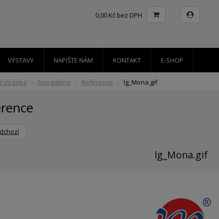
0,00 Kč bez DPH
VÝSTAVY
NAPIŠTE NÁM
KONTAKT
E-SHOP
í stránka
Fotogalerie
Reference
lg_Mona.gif
erence
dchozí
lg_Mona.gif