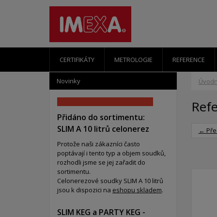
CERTIFIKÁTY
METROLOGIE
REFERENCE
Novinky
Úvodn
Ref
Přidáno do sortimentu:
SLIM A 10 litrů celonerez
← Pře
Protože naši zákazníci často
poptávají i tento typ a objem soudků,
rozhodli jsme se jej zařadit do
sortimentu.
Celonerezové soudky SLIM A 10 litrů
jsou k dispozici na
eshopu skladem
.
SLIM KEG a PARTY KEG -