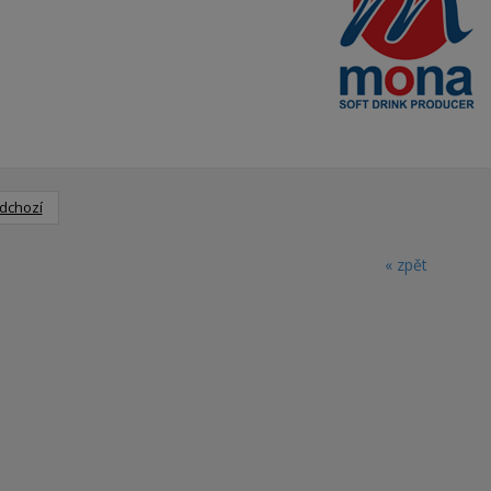
dchozí
« zpět