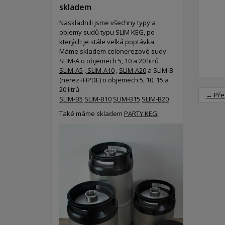
skladem
Naskladnili jsme všechny typy a
objemy sudů typu SLIM KEG, po
kterých je stále velká poptávka.
Máme skladem celonerezové sudy
SLIM-A o objemech 5, 10 a 20 litrů
SLIM-A5
,
SLIM-A10
,
SLIM-A20
a SLIM-B
(nerez+HPDE) o objemech 5, 10, 15 a
20 litrů.
← Pře
SLIM-B5
SLIM-B10
SLIM-B15
SLIM-B20
Také máme skladem
PARTY KEG,