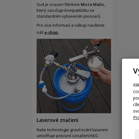
Sud je osazen fitinkem
Micro Matic
,
který zaručuje kompatibilitu se
standardním vybavením pivovarů.
Pro více informací a nákup navštivte
náš
e-shop.
V
Kl
co
po
cí
sv
Pr
Laserové značení
Naše technologie gravírování laserem
umožňuje precizní označení KEG