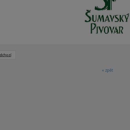
dchozí
« zpět