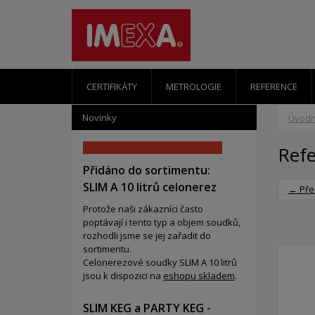
CERTIFIKÁTY
METROLOGIE
REFERENCE
Novinky
Úvodn
Ref
Přidáno do sortimentu:
SLIM A 10 litrů celonerez
← Pře
Protože naši zákazníci často
poptávají i tento typ a objem soudků,
rozhodli jsme se jej zařadit do
sortimentu.
Celonerezové soudky SLIM A 10 litrů
jsou k dispozici na
eshopu skladem
.
SLIM KEG a PARTY KEG -