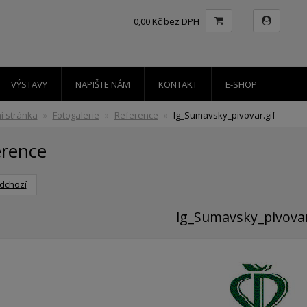
0,00 Kč bez DPH
VÝSTAVY
NAPIŠTE NÁM
KONTAKT
E-SHOP
í stránka
Fotogalerie
Reference
lg_Sumavsky_pivovar.gif
erence
dchozí
lg_Sumavsky_pivovar