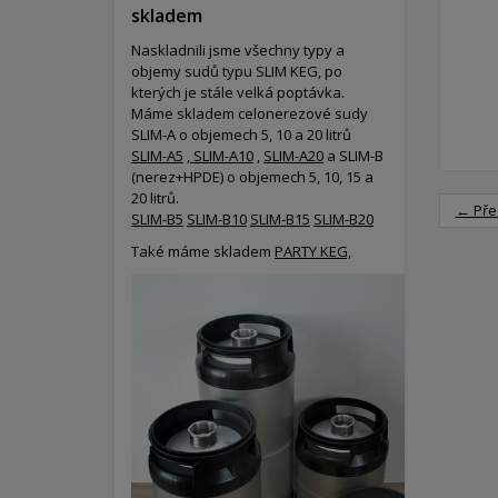
skladem
Naskladnili jsme všechny typy a
objemy sudů typu SLIM KEG, po
kterých je stále velká poptávka.
Máme skladem celonerezové sudy
SLIM-A o objemech 5, 10 a 20 litrů
SLIM-A5
,
SLIM-A10
,
SLIM-A20
a SLIM-B
(nerez+HPDE) o objemech 5, 10, 15 a
20 litrů.
← Pře
SLIM-B5
SLIM-B10
SLIM-B15
SLIM-B20
Také máme skladem
PARTY KEG,