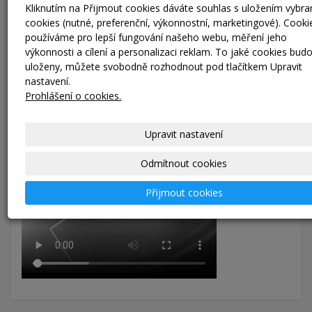
Kliknutím na Přijmout cookies dáváte souhlas s uložením vybr
Naše technologie gravírování laserem umožňuje precizní
cookies (nutné, preferenční, výkonnostní, marketingové). Cooki
označení KEG sudů textem nebo logem vaší společnosti.
používáme pro lepší fungování našeho webu, měření jeho
Nabízíme možnost označení KEG sudů
QR kódem
a dalšími
výkonnosti a cílení a personalizaci reklam. To jaké cookies bud
přídavnými údaji, které mohou být propojeny s naším
uloženy, můžete svobodně rozhodnout pod tlačítkem Upravit
systémem
KEGiNFO
pro snadnou správu a sledování sudů.
nastavení.
Prohlášení o cookies.
Upravit nastavení
Odmítnout cookies
Přijmout cookies