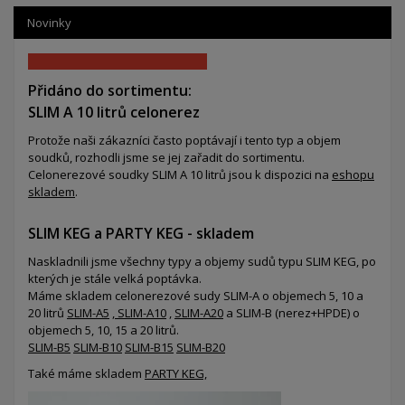
Novinky
Přidáno do sortimentu:
SLIM A 10 litrů celonerez
Protože naši zákazníci často poptávají i tento typ a objem
soudků, rozhodli jsme se jej zařadit do sortimentu.
Celonerezové soudky SLIM A 10 litrů jsou k dispozici na
eshopu
skladem
.
SLIM KEG a PARTY KEG - skladem
Naskladnili jsme všechny typy a objemy sudů typu SLIM KEG, po
kterých je stále velká poptávka.
Máme skladem celonerezové sudy SLIM-A o objemech 5, 10 a
20 litrů
SLIM-A5
,
SLIM-A10
,
SLIM-A20
a SLIM-B (nerez+HPDE) o
objemech 5, 10, 15 a 20 litrů.
SLIM-B5
SLIM-B10
SLIM-B15
SLIM-B20
Také máme skladem
PARTY KEG,