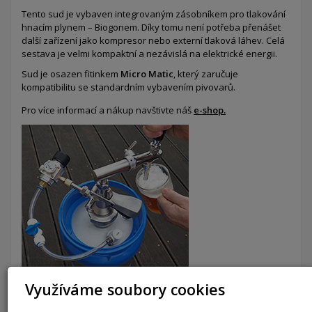
Tento sud je vybaven integrovaným zásobníkem pro tlakování
hnacím plynem – Biogonem. Díky tomu není potřeba přenášet
další zařízení jako kompresor nebo externí tlaková láhev. Celá
sestava je velmi kompaktní a nezávislá na elektrické energii.
Sud je osazen fitinkem
Micro Matic
, který zaručuje
kompatibilitu se standardním vybavením pivovarů.
Pro více informací a nákup navštivte náš
e-shop.
Využíváme soubory cookies
Laserové značení