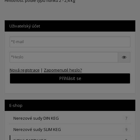
Hmotnost: podle typu fitinku 2 - 2,4 kg
Uživatelský účet
Nová registrace
|
Zapomenuté heslo?
Přihlásit se
E-shop
Nerezové sudy DIN KEG
7
Nerezové sudy SLIM KEG
9