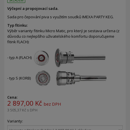
SKLADEM
Výčepní a propojovací sada.
Sada pro čepování piva s využitím soudků IMEXA PARTY KEG.
Typ fitinku:
Výběr varianty fitinku Micro Matic, pro který je sestava určena (z
důvodu co nejlepšího uživatelského komfortu doporučujeme
fitink FLACH):
- typ A (FLACH)
- typ S (KORB)
Cena:
2 897,00 Kč
bez DPH
3 505,37 Kč
s DPH
Varianty: