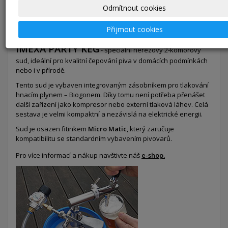
Odmítnout cookies
Přijmout cookies
Máte rádi dobře natočené pivo ?
IMEXA PARTY KEG
- speciální nerezový 2-komorový
sud,
ideální pro kvalitní čepování piva v domácích podmínkách
nebo i v přírodě.
Tento sud je vybaven integrovaným zásobníkem pro tlakování
hnacím plynem – Biogonem. Díky tomu není potřeba přenášet
další zařízení jako kompresor nebo externí tlaková láhev. Celá
sestava je velmi kompaktní a nezávislá na elektrické energii.
Sud je osazen fitinkem
Micro Matic
, který zaručuje
kompatibilitu se standardním vybavením pivovarů.
Pro více informací a nákup navštivte náš
e-shop.