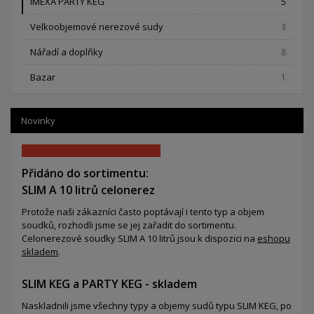
IMEXA PARTY KEG
5
Velkoobjemové nerezové sudy
3
Nářadí a doplňky
8
Bazar
1
Novinky
Přidáno do sortimentu:
SLIM A 10 litrů celonerez
Protože naši zákazníci často poptávají i tento typ a objem
soudků, rozhodli jsme se jej zařadit do sortimentu.
Celonerezové soudky SLIM A 10 litrů jsou k dispozici na
eshopu
skladem
.
SLIM KEG a PARTY KEG - skladem
Naskladnili jsme všechny typy a objemy sudů typu SLIM KEG, po