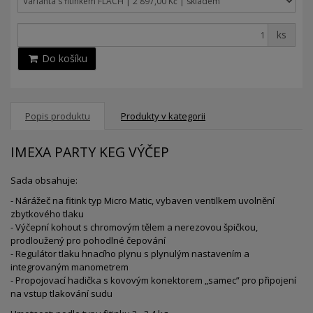
ks
Do košíku
Popis produktu
Produkty v kategorii
IMEXA PARTY KEG VÝČEP
Sada obsahuje:
- Nárážeč na fitink typ Micro Matic, vybaven ventilkem uvolnění
zbytkového tlaku
- Výčepní kohout s chromovým tělem a nerezovou špičkou,
prodloužený pro pohodlné čepování
- Regulátor tlaku hnacího plynu s plynulým nastavením a
integrovaným manometrem
- Propojovací hadička s kovovým konektorem „samec” pro připojení
na vstup tlakování sudu