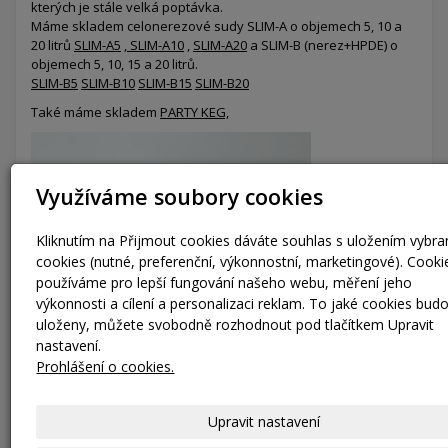
kterých je stále velká poptávka.
Máme skladem celonerezové sudy SLIM-A o objemech 5, 10 a
20 litrů
SLIM-A5
,
SLIM-A10
,
SLIM-A20
a SLIM-B (nerez+HPDE) o
objemech 5, 10, 15 a 20 litrů.
SLIM-B5
SLIM-B10
SLIM-B15
SLIM-B20
Také máme skladem
PARTY KEG,
Využíváme soubory cookies
Kliknutím na Přijmout cookies dáváte souhlas s uložením vybr
cookies (nutné, preferenční, výkonnostní, marketingové). Cooki
používáme pro lepší fungování našeho webu, měření jeho
výkonnosti a cílení a personalizaci reklam. To jaké cookies bud
uloženy, můžete svobodně rozhodnout pod tlačítkem Upravit
nastavení.
Prohlášení o cookies.
Upravit nastavení