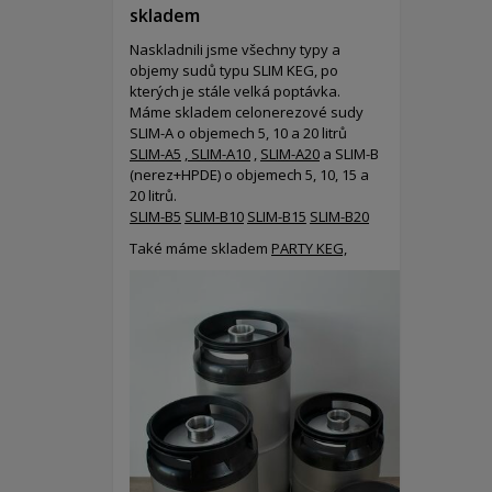
skladem
Naskladnili jsme všechny typy a
objemy sudů typu SLIM KEG, po
kterých je stále velká poptávka.
Máme skladem celonerezové sudy
SLIM-A o objemech 5, 10 a 20 litrů
SLIM-A5
,
SLIM-A10
,
SLIM-A20
a SLIM-B
(nerez+HPDE) o objemech 5, 10, 15 a
20 litrů.
SLIM-B5
SLIM-B10
SLIM-B15
SLIM-B20
Také máme skladem
PARTY KEG,