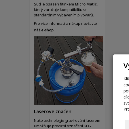
Sud je osazen fitinkem
Micro Matic
,
který zaručuje kompatibilitu se
standardním vybavením pivovarů.
Pro více informací a nákup navštivte
náš
e-shop.
V
Kl
co
po
cí
sv
Pr
Laserové značení
Naše technologie gravírování laserem
umožňuje precizní označení KEG