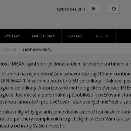
0,00 Kč bez DPH
VÝSTAVY
NAPIŠTE NÁM
KONTAKT
E-SHOP
í stránka
zaloha-old-texty
nost IMEXA, spol s r.o. je dodavatelem širokého sortimentu
 probíhá na nejmodernějším vybavení se zajištěním kontinuá
IN 6647-1. Vlastníme potřebné EU certifikáty - tlakové, pe
gické certifikáty.
Autorizované metrologické středisko IMEXA 
ogické, technické a personální způsobilosti k ověřování st
ikovanou laboratoří pro ověřování stanovených měřidel u zák
é zákazníky vždy garantujeme dodávku zboží za bezkonkuren
ráce s partnery komplexních logistických služeb Vám tak zar
osti a ochrany Vašich investic.