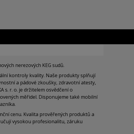
 nových nerezových KEG sudů.
lní kontroly kvality. Naše produkty
splňují
vnostní a pádové zkoušky, zdravotní atesty,
s. r. o. je držitelem osvědčení o
anovených měřidel. Disponujeme také mobilní
azníka.
ční cenu. Kvalita prověřených produktů a
učují vysokou profesionalitu, záruku