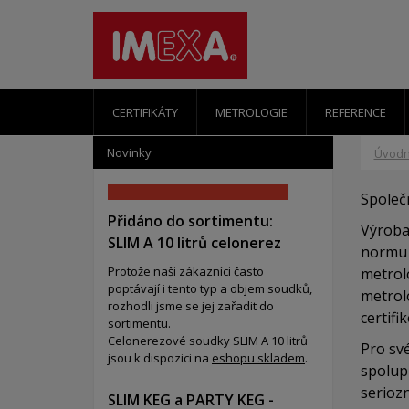
CERTIFIKÁTY
METROLOGIE
REFERENCE
Novinky
Úvodn
Společ
Přidáno do sortimentu:
Výroba
SLIM A 10 litrů celonerez
normu D
Protože naši zákazníci často
metrolo
poptávají i tento typ a objem soudků,
metrol
rozhodli jsme se jej zařadit do
certif
sortimentu.
Celonerezové soudky SLIM A 10 litrů
Pro sv
jsou k dispozici na
eshopu skladem
.
spolup
seriozn
SLIM KEG a PARTY KEG -