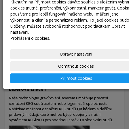
Kliknutím na Přijmout cookies dáváte souhlas s uložením vybr
Pro více informací a nákup navštivte náš
e-shop.
cookies (nutné, preferenční, výkonnostní, marketingové). Cooki
používáme pro lepší fungování našeho webu, měření jeho
výkonnosti a cílení a personalizaci reklam. To jaké cookies bud
uloženy, můžete svobodně rozhodnout pod tlačítkem Upravit
nastavení.
Prohlášení o cookies.
Upravit nastavení
Odmítnout cookies
Přijmout cookies
Laserové značení
Naše technologie gravírování laserem umožňuje precizní
označení KEG sudů textem nebo logem vaší společnosti.
Nabízíme možnost označení KEG sudů
QR kódem
a dalšími
přídavnými údaji, které mohou být propojeny s naším
systémem
KEGiNFO
pro snadnou správu a sledování sudů.