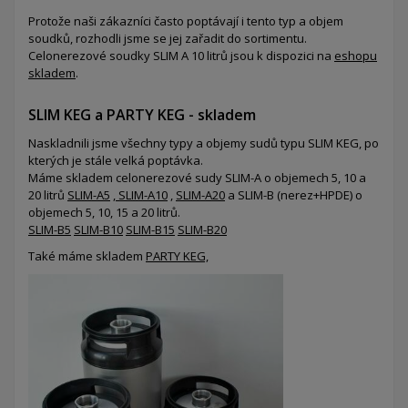
Protože naši zákazníci často poptávají i tento typ a objem
soudků, rozhodli jsme se jej zařadit do sortimentu.
Celonerezové soudky SLIM A 10 litrů jsou k dispozici na
eshopu
skladem
.
SLIM KEG a PARTY KEG - skladem
Naskladnili jsme všechny typy a objemy sudů typu SLIM KEG, po
kterých je stále velká poptávka.
Máme skladem celonerezové sudy SLIM-A o objemech 5, 10 a
20 litrů
SLIM-A5
,
SLIM-A10
,
SLIM-A20
a SLIM-B (nerez+HPDE) o
objemech 5, 10, 15 a 20 litrů.
SLIM-B5
SLIM-B10
SLIM-B15
SLIM-B20
Také máme skladem
PARTY KEG,