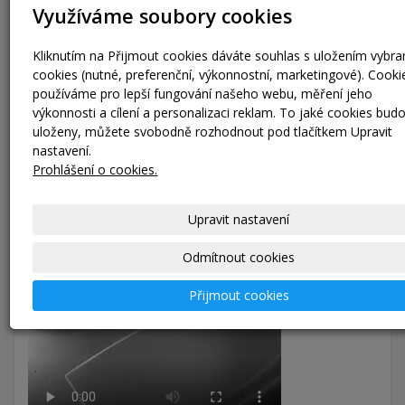
Využíváme soubory cookies
Kliknutím na Přijmout cookies dáváte souhlas s uložením vybr
Laserové značení
cookies (nutné, preferenční, výkonnostní, marketingové). Cooki
používáme pro lepší fungování našeho webu, měření jeho
Naše technologie gravírování laserem umožňuje precizní
výkonnosti a cílení a personalizaci reklam. To jaké cookies bud
označení KEG sudů textem nebo logem vaší společnosti.
uloženy, můžete svobodně rozhodnout pod tlačítkem Upravit
Nabízíme možnost označení KEG sudů
QR kódem
a dalšími
nastavení.
přídavnými údaji, které mohou být propojeny s naším
systémem
Prohlášení o cookies.
KEGiNFO
pro snadnou správu a sledování sudů.
Upravit nastavení
Odmítnout cookies
Přijmout cookies