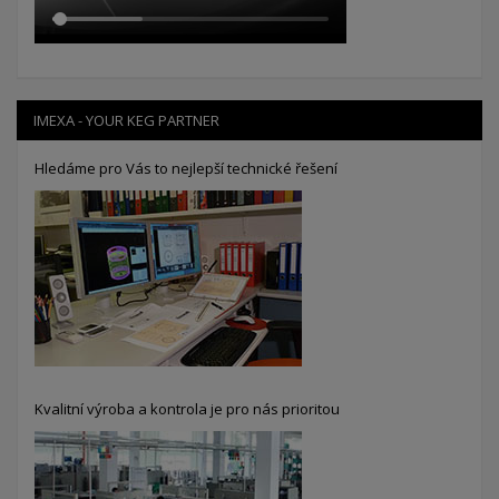
IMEXA - YOUR KEG PARTNER
Hledáme pro Vás to nejlepší technické řešení
Kvalitní výroba a kontrola je pro nás prioritou