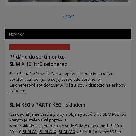
« zpět
Novinky
Přidáno do sortimentu:
SLIM A 10 litrů celonerez
Protože naši zákazníci často poptávají i tento typ a objem
soudků, rozhodli jsme se jej zařadit do sortimentu.
Celonerezové soudky SLIM A 10 litrů jsou k dispozici na
eshopu
skladem
.
SLIM KEG a PARTY KEG - skladem
Naskladnili jsme všechny typy a objemy sudů typu SLIM KEG, po
kterých je stále velká poptávka.
Máme skladem celonerezové sudy SLIM-A o objemech 5, 10 a
20 litrů
SLIM-A5
,
SLIM-A10
,
SLIM-A20
a SLIM-B (nerez+HPDE) o