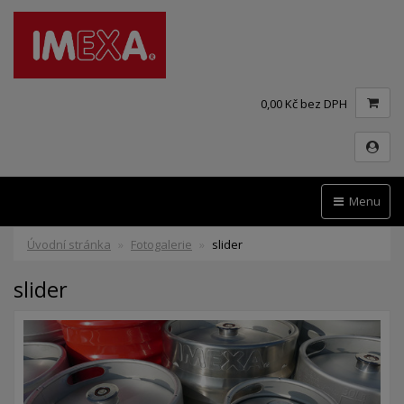
0,00 Kč bez DPH
Menu
Úvodní stránka
Fotogalerie
slider
slider