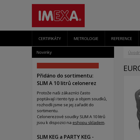
CERTIFIKÁTY
METROLOGIE
REFERENCE
Novinky
Úvodn
EUR
Přidáno do sortimentu:
SLIM A 10 litrů celonerez
Protože naši zákazníci často
poptávají i tento typ a objem soudků,
rozhodli jsme se jej zařadit do
sortimentu.
Celonerezové soudky SLIM A 10 litrů
jsou k dispozici na
eshopu skladem
.
SLIM KEG a PARTY KEG -