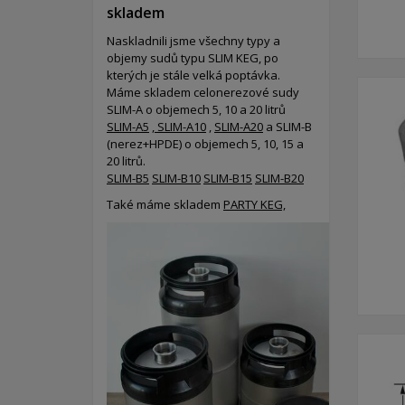
skladem
Naskladnili jsme všechny typy a
objemy sudů typu SLIM KEG, po
kterých je stále velká poptávka.
Máme skladem celonerezové sudy
SLIM-A o objemech 5, 10 a 20 litrů
SLIM-A5
,
SLIM-A10
,
SLIM-A20
a SLIM-B
(nerez+HPDE) o objemech 5, 10, 15 a
20 litrů.
SLIM-B5
SLIM-B10
SLIM-B15
SLIM-B20
Také máme skladem
PARTY KEG,