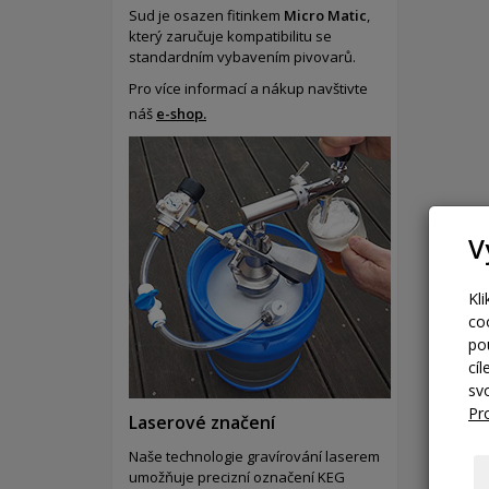
Sud je osazen fitinkem
Micro Matic
,
který zaručuje kompatibilitu se
standardním vybavením pivovarů.
Pro více informací a nákup navštivte
náš
e-shop.
V
Kl
co
po
cí
sv
Pr
Laserové značení
Naše technologie gravírování laserem
umožňuje precizní označení KEG