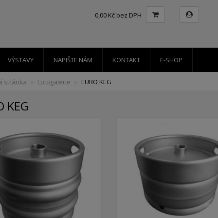
0,00 Kč bez DPH
VÝSTAVY
NAPIŠTE NÁM
KONTAKT
E-SHOP
í stránka
Fotogalerie
EURO KEG
O KEG