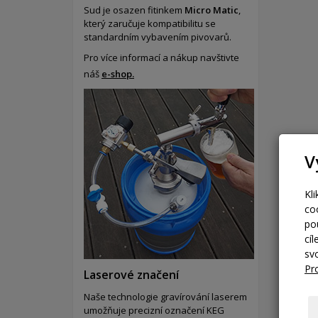
Sud je osazen fitinkem
Micro Matic
,
který zaručuje kompatibilitu se
standardním vybavením pivovarů.
Pro více informací a nákup navštivte
náš
e-shop.
V
Kl
co
po
cí
sv
Pr
Laserové značení
Naše technologie gravírování laserem
umožňuje precizní označení KEG