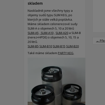
skladem
Naskladnili jsme všechny typy a
objemy sudů typu SLIM KEG, po
kterých je stále velká poptávka.
Máme skladem celonerezové sudy
SLIM-A o objemech 5, 10 a 20 litrů
SLIM-A5
,
SLIM-A10
,
SLIM-A20
a SLIM-B
(nerez+HPDE) o objemech 5, 10, 15 a
← Pře
20 litrů.
SLIM-B5
SLIM-B10
SLIM-B15
SLIM-B20
Také máme skladem
PARTY KEG,