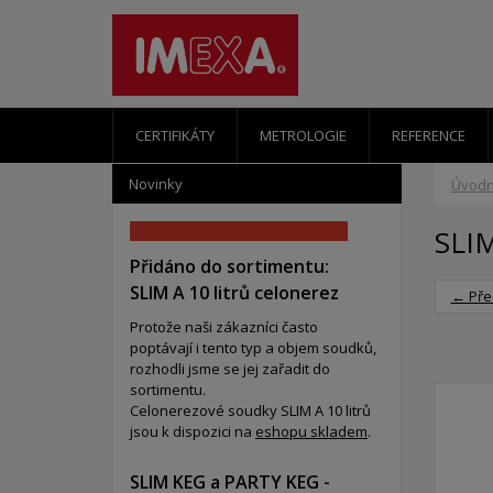
CERTIFIKÁTY
METROLOGIE
REFERENCE
Novinky
Úvodn
SLI
Přidáno do sortimentu:
SLIM A 10 litrů celonerez
← Pře
Protože naši zákazníci často
poptávají i tento typ a objem soudků,
rozhodli jsme se jej zařadit do
sortimentu.
Celonerezové soudky SLIM A 10 litrů
jsou k dispozici na
eshopu skladem
.
SLIM KEG a PARTY KEG -