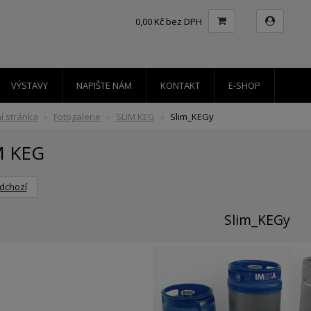
0,00 Kč bez DPH
VÝSTAVY
NAPIŠTE NÁM
KONTAKT
E-SHOP
í stránka
Fotogalerie
SLIM KEG
Slim_KEGy
M KEG
dchozí
Slim_KEGy