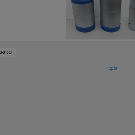
dchozí
« zpět