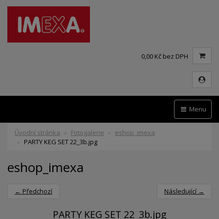
0,00 Kč bez DPH
Menu
Úvodní stránka
Fotogalerie
eshop_imexa
PARTY KEG SET 22_3b.jpg
eshop_imexa
← Předchozí
Následující →
PARTY KEG SET 22_3b.jpg