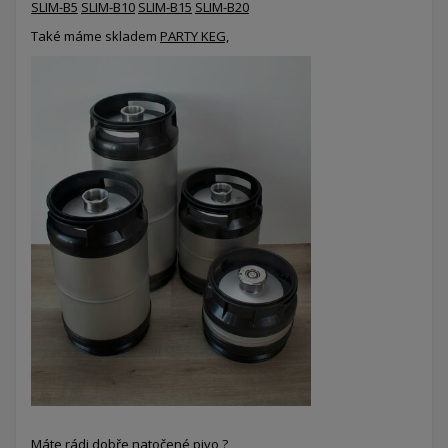
SLIM-B5
SLIM-B10
SLIM-B15
SLIM-B20
Také máme skladem
PARTY KEG,
Máte rádi dobře natočené pivo ?