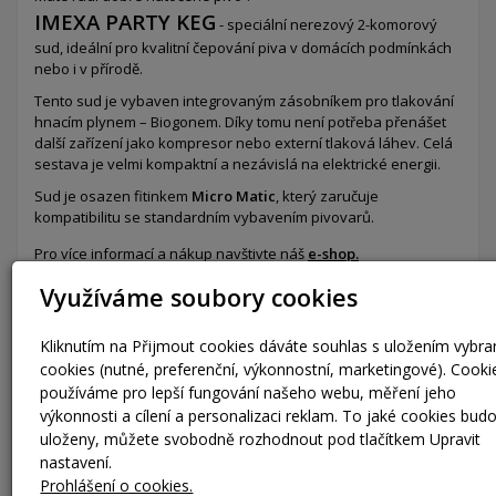
IMEXA PARTY KEG
- speciální nerezový 2-komorový
sud,
ideální pro kvalitní čepování piva v domácích podmínkách
nebo i v přírodě.
Tento sud je vybaven integrovaným zásobníkem pro tlakování
hnacím plynem – Biogonem. Díky tomu není potřeba přenášet
další zařízení jako kompresor nebo externí tlaková láhev. Celá
sestava je velmi kompaktní a nezávislá na elektrické energii.
Sud je osazen fitinkem
Micro Matic
, který zaručuje
kompatibilitu se standardním vybavením pivovarů.
Pro více informací a nákup navštivte náš
e-shop.
Využíváme soubory cookies
Kliknutím na Přijmout cookies dáváte souhlas s uložením vybr
cookies (nutné, preferenční, výkonnostní, marketingové). Cooki
používáme pro lepší fungování našeho webu, měření jeho
výkonnosti a cílení a personalizaci reklam. To jaké cookies bud
uloženy, můžete svobodně rozhodnout pod tlačítkem Upravit
nastavení.
Prohlášení o cookies.