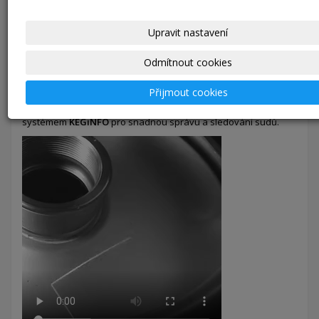
Upravit nastavení
Laserové značení
Odmítnout cookies
Naše technologie gravírování laserem umožňuje precizní
označení KEG sudů textem nebo logem vaší společnosti.
Přijmout cookies
Nabízíme možnost označení KEG sudů
QR kódem
a dalšími
přídavnými údaji, které mohou být propojeny s naším
systémem
KEGiNFO
pro snadnou správu a sledování sudů.