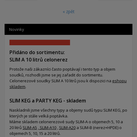
« zpět
Novinky
Přidáno do sortimentu:
SLIM A 10 litrů celonerez
Protože naši zákazníci často poptávají i tento typ a objem
soudků, rozhodli jsme se jej zařadit do sortimentu.
Celonerezové soudky SLIM A 10 litrů jsou k dispozici na
eshopu
skladem
.
SLIM KEG a PARTY KEG - skladem
Naskladnili jsme všechny typy a objemy sudů typu SLIM KEG, po
kterých je stále velká poptávka.
Máme skladem celonerezové sudy SLIM-A o objemech 5, 10 a
20 litrů
SLIM-A5
,
SLIM-A10
,
SLIM-A20
a SLIM-B (nerez+HPDE) o
objemech 5, 10, 15 a 20 litrů.