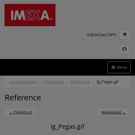
0,00 Kč bez DPH
Menu
Úvodní stránka
Fotogalerie
Reference
lg_Pegas.gif
Reference
← Předchozí
Následující →
lg_Pegas.gif