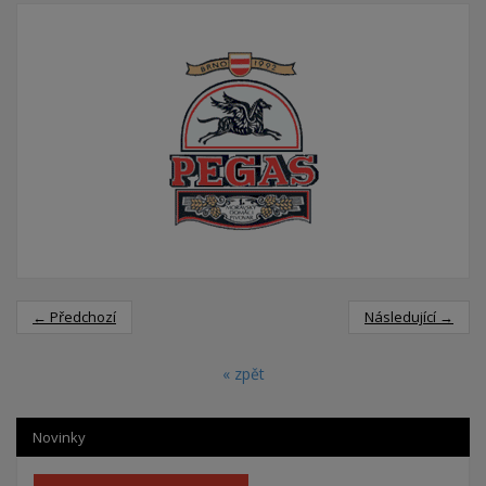
← Předchozí
Následující →
« zpět
Novinky