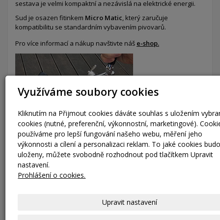
sestava je velmi kompaktní a nezávislá na elektrické energii.
Sud je osazen fitinkem
Micro Matic
, který zaručuje
kompatibilitu se standardním vybavením pivovarů.
Pro více informací a nákup navštivte náš
e-shop.
Využíváme soubory cookies
Kliknutím na Přijmout cookies dáváte souhlas s uložením vybr
cookies (nutné, preferenční, výkonnostní, marketingové). Cooki
používáme pro lepší fungování našeho webu, měření jeho
výkonnosti a cílení a personalizaci reklam. To jaké cookies bud
uloženy, můžete svobodně rozhodnout pod tlačítkem Upravit
nastavení.
Prohlášení o cookies.
Laserové značení
Naše technologie gravírování laserem umožňuje precizní
Upravit nastavení
označení KEG sudů textem nebo logem vaší společnosti.
Nabízíme možnost označení KEG sudů
QR kódem
a dalšími