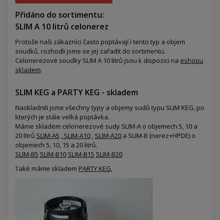
Přidáno do sortimentu:
SLIM A 10 litrů celonerez
Protože naši zákazníci často poptávají i tento typ a objem
soudků, rozhodli jsme se jej zařadit do sortimentu.
Celonerezové soudky SLIM A 10 litrů jsou k dispozici na
eshopu
skladem
.
SLIM KEG a PARTY KEG - skladem
Naskladnili jsme všechny typy a objemy sudů typu SLIM KEG, po
kterých je stále velká poptávka.
Máme skladem celonerezové sudy SLIM-A o objemech 5, 10 a
20 litrů
SLIM-A5
,
SLIM-A10
,
SLIM-A20
a SLIM-B (nerez+HPDE) o
objemech 5, 10, 15 a 20 litrů.
SLIM-B5
SLIM-B10
SLIM-B15
SLIM-B20
Také máme skladem
PARTY KEG,