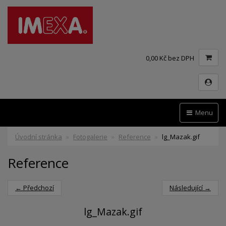
0,00 Kč bez DPH
Menu
Úvodní stránka
Fotogalerie
Reference
lg_Mazak.gif
Reference
← Předchozí
Následující →
lg_Mazak.gif