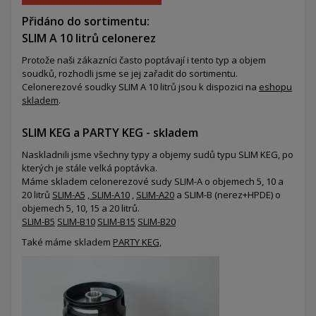
Přidáno do sortimentu:
SLIM A 10 litrů celonerez
Protože naši zákazníci často poptávají i tento typ a objem
soudků, rozhodli jsme se jej zařadit do sortimentu.
Celonerezové soudky SLIM A 10 litrů jsou k dispozici na
eshopu
skladem
.
SLIM KEG a PARTY KEG - skladem
Naskladnili jsme všechny typy a objemy sudů typu SLIM KEG, po
kterých je stále velká poptávka.
Máme skladem celonerezové sudy SLIM-A o objemech 5, 10 a
20 litrů
SLIM-A5
,
SLIM-A10
,
SLIM-A20
a SLIM-B (nerez+HPDE) o
objemech 5, 10, 15 a 20 litrů.
SLIM-B5
SLIM-B10
SLIM-B15
SLIM-B20
Také máme skladem
PARTY KEG,