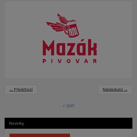
← Předchozí
Následující →
« zpět
Novinky