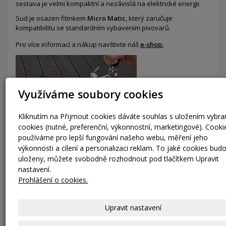
sestava je velmi kompaktní a nezávislá na elektrické energii.
Sud je osazen fitinkem
Micro Matic
, který zaručuje
kompatibilitu se standardním vybavením pivovarů.
Pro více informací a nákup navštivte náš
e-shop.
Využíváme soubory cookies
Kliknutím na Přijmout cookies dáváte souhlas s uložením vybr
cookies (nutné, preferenční, výkonnostní, marketingové). Cooki
používáme pro lepší fungování našeho webu, měření jeho
výkonnosti a cílení a personalizaci reklam. To jaké cookies bud
uloženy, můžete svobodně rozhodnout pod tlačítkem Upravit
nastavení.
Prohlášení o cookies.
Laserové značení
Naše technologie gravírování laserem umožňuje precizní
Upravit nastavení
označení KEG sudů textem nebo logem vaší společnosti.
Nabízíme možnost označení KEG sudů
QR kódem
a dalšími