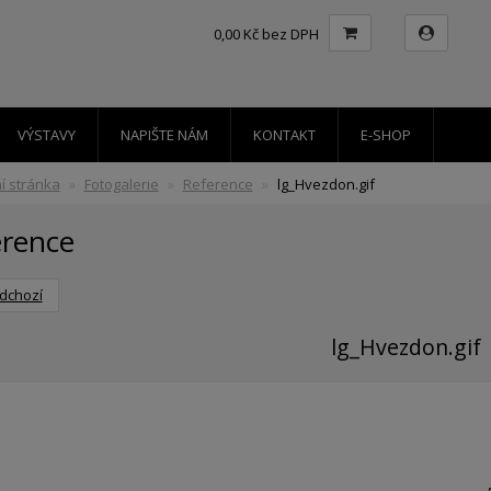
0,00 Kč bez DPH
VÝSTAVY
NAPIŠTE NÁM
KONTAKT
E-SHOP
í stránka
Fotogalerie
Reference
lg_Hvezdon.gif
erence
dchozí
lg_Hvezdon.gif