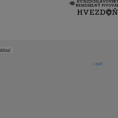
dchozí
« zpět