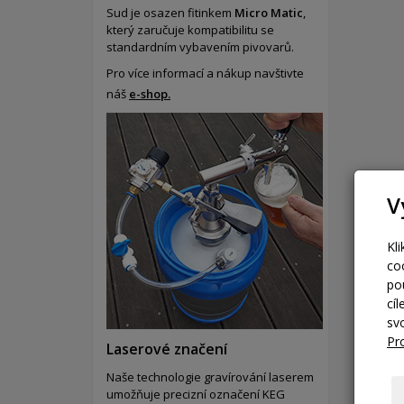
Sud je osazen fitinkem
Micro Matic
,
který zaručuje kompatibilitu se
standardním vybavením pivovarů.
Pro více informací a nákup navštivte
náš
e-shop.
V
Kl
co
po
cí
sv
Pr
Laserové značení
Naše technologie gravírování laserem
umožňuje precizní označení KEG