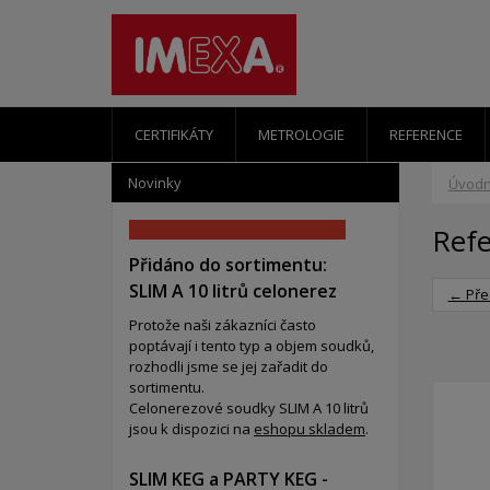
CERTIFIKÁTY
METROLOGIE
REFERENCE
Novinky
Úvodn
Ref
Přidáno do sortimentu:
SLIM A 10 litrů celonerez
← Pře
Protože naši zákazníci často
poptávají i tento typ a objem soudků,
rozhodli jsme se jej zařadit do
sortimentu.
Celonerezové soudky SLIM A 10 litrů
jsou k dispozici na
eshopu skladem
.
SLIM KEG a PARTY KEG -