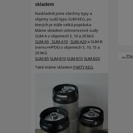
skladem
Naskladnili jsme všechny typy a
objemy sudů typu SLIM KEG, po
kterých je stále velká poptávka.
Máme skladem celonerezové sudy
SLIM-A o objemech 5, 10 a 20 litrů
SLIM-A5
,
SLIM-A10
,
SLIM-A20
a SLIM-B
(nerez+HPDE) o objemech 5, 10, 15 a
20 litrů.
← Pře
SLIM-B5
SLIM-B10
SLIM-B15
SLIM-B20
Také máme skladem
PARTY KEG,