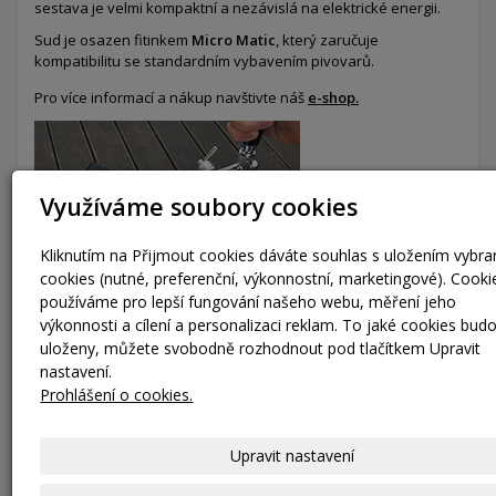
sestava je velmi kompaktní a nezávislá na elektrické energii.
Sud je osazen fitinkem
Micro Matic
, který zaručuje
kompatibilitu se standardním vybavením pivovarů.
Pro více informací a nákup navštivte náš
e-shop.
Využíváme soubory cookies
Kliknutím na Přijmout cookies dáváte souhlas s uložením vybr
cookies (nutné, preferenční, výkonnostní, marketingové). Cooki
používáme pro lepší fungování našeho webu, měření jeho
výkonnosti a cílení a personalizaci reklam. To jaké cookies bud
uloženy, můžete svobodně rozhodnout pod tlačítkem Upravit
nastavení.
Prohlášení o cookies.
Laserové značení
Naše technologie gravírování laserem umožňuje precizní
Upravit nastavení
označení KEG sudů textem nebo logem vaší společnosti.
Nabízíme možnost označení KEG sudů
QR kódem
a dalšími