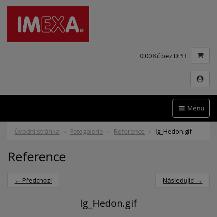
0,00 Kč bez DPH
Menu
Úvodní stránka
Fotogalerie
Reference
lg_Hedon.gif
Reference
← Předchozí
Následující →
lg_Hedon.gif