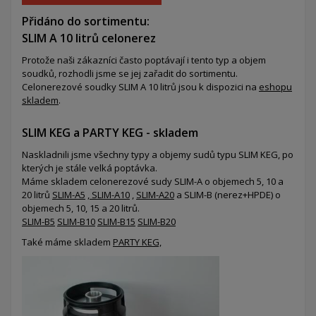
Přidáno do sortimentu:
SLIM A 10 litrů celonerez
Protože naši zákazníci často poptávají i tento typ a objem
soudků, rozhodli jsme se jej zařadit do sortimentu.
Celonerezové soudky SLIM A 10 litrů jsou k dispozici na
eshopu
skladem
.
SLIM KEG a PARTY KEG - skladem
Naskladnili jsme všechny typy a objemy sudů typu SLIM KEG, po
kterých je stále velká poptávka.
Máme skladem celonerezové sudy SLIM-A o objemech 5, 10 a
20 litrů
SLIM-A5
,
SLIM-A10
,
SLIM-A20
a SLIM-B (nerez+HPDE) o
objemech 5, 10, 15 a 20 litrů.
SLIM-B5
SLIM-B10
SLIM-B15
SLIM-B20
Také máme skladem
PARTY KEG,