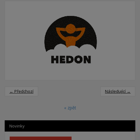
← Předchozí
Následující →
« zpět
Novinky