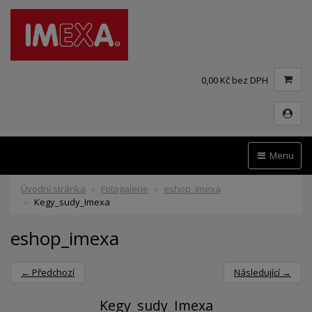
0,00 Kč bez DPH
Menu
Úvodní stránka
Fotogalerie
eshop_imexa
Kegy_sudy_Imexa
eshop_imexa
← Předchozí
Následující →
Kegy_sudy_Imexa