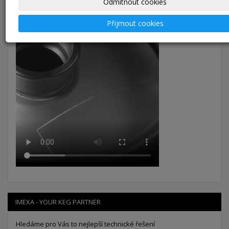
Odmítnout cookies
přídavnými údaji, které mohou být propojeny s naším
systémem
KEGiNFO
pro snadnou správu a sledování sudů.
Přijmout cookies
IMEXA - YOUR KEG PARTNER
Hledáme pro Vás to nejlepší technické řešení