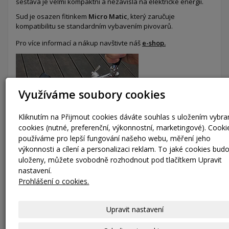
sestava je velmi kompaktní a nezávislá na elektrické energii.
Sud je osazen fitinkem
Micro Matic
, který zaručuje
kompatibilitu se standardním vybavením pivovarů.
Pro více informací a nákup navštivte náš
e-shop.
Využíváme soubory cookies
Kliknutím na Přijmout cookies dáváte souhlas s uložením vybr
cookies (nutné, preferenční, výkonnostní, marketingové). Cooki
používáme pro lepší fungování našeho webu, měření jeho
výkonnosti a cílení a personalizaci reklam. To jaké cookies bud
uloženy, můžete svobodně rozhodnout pod tlačítkem Upravit
nastavení.
Prohlášení o cookies.
Laserové značení
Naše technologie gravírování laserem umožňuje precizní
Upravit nastavení
označení KEG sudů textem nebo logem vaší společnosti.
Nabízíme možnost označení KEG sudů
QR kódem
a dalšími