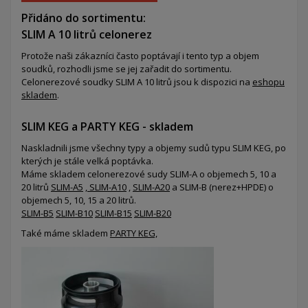
Přidáno do sortimentu:
SLIM A 10 litrů celonerez
Protože naši zákazníci často poptávají i tento typ a objem
soudků, rozhodli jsme se jej zařadit do sortimentu.
Celonerezové soudky SLIM A 10 litrů jsou k dispozici na
eshopu
skladem
.
SLIM KEG a PARTY KEG - skladem
Naskladnili jsme všechny typy a objemy sudů typu SLIM KEG, po
kterých je stále velká poptávka.
Máme skladem celonerezové sudy SLIM-A o objemech 5, 10 a
20 litrů
SLIM-A5
,
SLIM-A10
,
SLIM-A20
a SLIM-B (nerez+HPDE) o
objemech 5, 10, 15 a 20 litrů.
SLIM-B5
SLIM-B10
SLIM-B15
SLIM-B20
Také máme skladem
PARTY KEG,