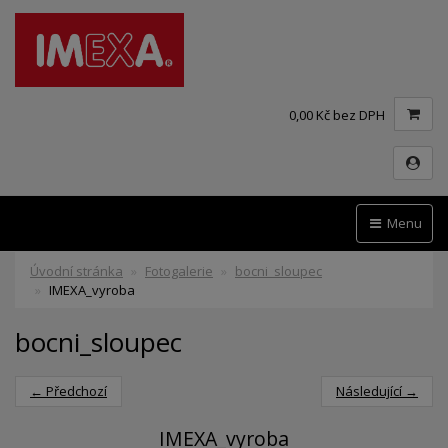
0,00 Kč bez DPH
Menu
Úvodní stránka
Fotogalerie
bocni_sloupec
IMEXA_vyroba
bocni_sloupec
← Předchozí
Následující →
IMEXA_vyroba