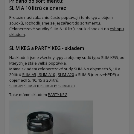
Přidáno do sortimentu:
SLIM A 10 litrů celonerez
Protože naši zákazníci často poptávají i tento typ a objem
soudků, rozhodli jsme se jej zařadit do sortimentu.
Celonerezové soudky SLIM A 10 litrů jsou k dispozici na
eshopu
skladem
.
SLIM KEG a PARTY KEG - skladem
Naskladnili jsme všechny typy a objemy sudů typu SLIM KEG, po
kterých je stále velká poptávka.
Máme skladem celonerezové sudy SLIM-A o objemech 5, 10 a
20 litrů
SLIM-A5
,
SLIM-A10
,
SLIM-A20
a SLIM-B (nerez+HPDE) o
objemech 5, 10, 15 a 20 litrů.
SLIM-B5
SLIM-B10
SLIM-B15
SLIM-B20
Také máme skladem
PARTY KEG,