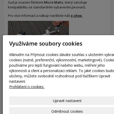
Sud je osazen fitinkem
Micro Matic
, který zaručuje
kompatibilitu se standardním vybavením pivovarů.
Pro více informací a nákup navštivte náš
e-shop.
Využíváme soubory cookies
Kliknutím na Přijmout cookies dáváte souhlas s uložením vybr
cookies (nutné, preferenční, výkonnostní, marketingové). Cooki
používáme pro lepší fungování našeho webu, měření jeho
výkonnosti a cílení a personalizaci reklam. To jaké cookies bud
uloženy, můžete svobodně rozhodnout pod tlačítkem Upravit
nastavení.
Prohlášení o cookies.
Laserové značení
Naše technologie gravírování laserem umožňuje precizní
označení KEG sudů textem nebo logem vaší společnosti.
Upravit nastavení
Nabízíme možnost označení KEG sudů
QR kódem
a dalšími
přídavnými údaji, které mohou být propojeny s naším
Odmítnout cookies