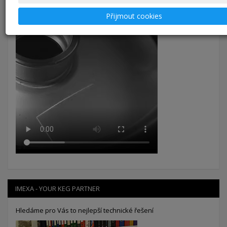
systémem
KEGiNFO
pro snadnou správu a sledování sudů.
Přijmout cookies
IMEXA - YOUR KEG PARTNER
Hledáme pro Vás to nejlepší technické řešení