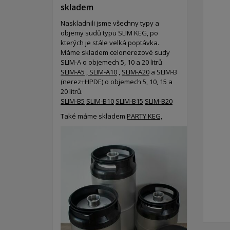
skladem
Naskladnili jsme všechny typy a
objemy sudů typu SLIM KEG, po
kterých je stále velká poptávka.
Máme skladem celonerezové sudy
SLIM-A o objemech 5, 10 a 20 litrů
SLIM-A5
,
SLIM-A10
,
SLIM-A20
a SLIM-B
(nerez+HPDE) o objemech 5, 10, 15 a
20 litrů.
SLIM-B5
SLIM-B10
SLIM-B15
SLIM-B20
Také máme skladem
PARTY KEG,