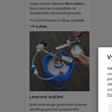
Sud je osazen fitinkem
Micro Matic
,
který zaručuje kompatibilitu se
standardním vybavením pivovarů.
Pro více informací a nákup navštivte
náš
e-shop.
V
Kl
co
po
cí
sv
Pr
Laserové značení
Naše technologie gravírování laserem
umožňuje precizní označení KEG