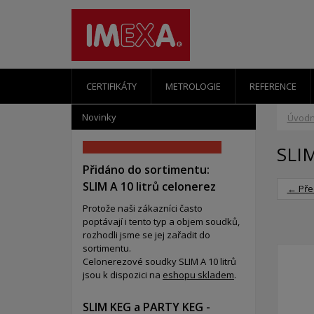
CERTIFIKÁTY
METROLOGIE
REFERENCE
Novinky
Úvodn
SLI
Přidáno do sortimentu:
SLIM A 10 litrů celonerez
← Pře
Protože naši zákazníci často
poptávají i tento typ a objem soudků,
rozhodli jsme se jej zařadit do
sortimentu.
Celonerezové soudky SLIM A 10 litrů
jsou k dispozici na
eshopu skladem
.
SLIM KEG a PARTY KEG -