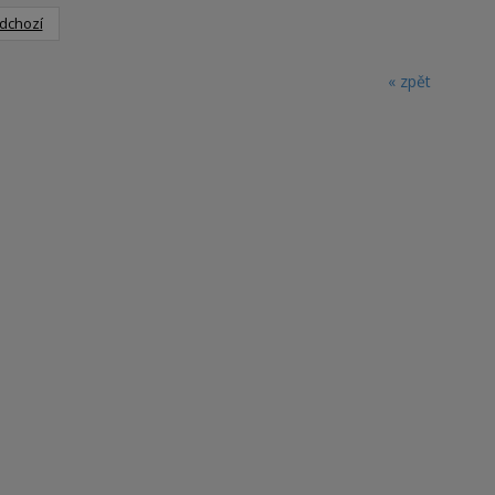
dchozí
« zpět