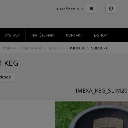
0,00 Kč bez DPH
VÝSTAVY
NAPIŠTE NÁM
KONTAKT
E-SHOP
í stránka
Fotogalerie
SLIM KEG
IMEXA_KEG_SLIM20 - C
M KEG
dchozí
IMEXA_KEG_SLIM20 